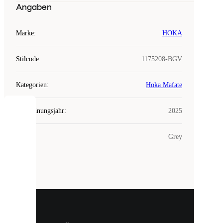
Angaben
Marke
:
HOKA
Stilcode
:
1175208-BGV
Kategorien
:
Hoka Mafate
Erscheinungsjahr
:
2025
COOKIES
Farbe
:
Grey
Laced
verwendet
Cookies.
Cookies
sind
kleine
Dateien,
die
dazu