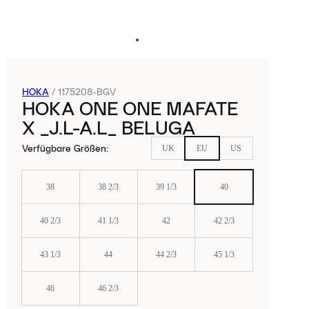
HOKA
/
1175208-BGV
HOKA ONE ONE MAFATE
X _J.L-A.L_ BELUGA
Verfügbare Größen
:
UK
EU
US
38
38 2/3
39 1/3
40
40 2/3
41 1/3
42
42 2/3
43 1/3
44
44 2/3
45 1/3
46
46 2/3