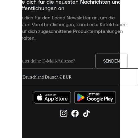
Melde dich für die neuesten Nachrichten und
dienen,
Veröffentlichungen an
dir
personalisierte
Melde dich für den Laced Newsletter an, um die
Inhalte
neuesten Veröffentlichungen, kuratierte Kollektionen
anzuzeigen
und auf dich zugeschnittene Produktempfehlungen
und
zu erhalten.
deine
Erfahrung
auf
unserer
Seite
SENDEN
zu
verbessern.
Deutschland
|
Deutsch
|
€ EUR
Du
kannst
alle
Cookies
zulassen
oder
sie
einzeln
in
deinen
Einstellungen