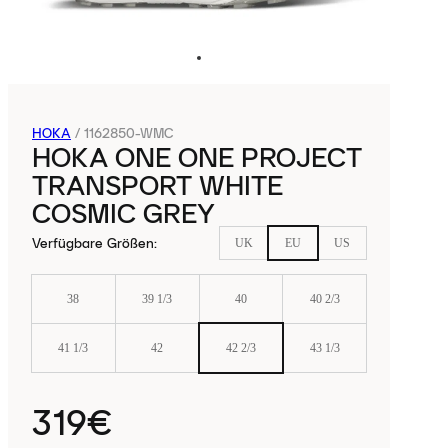
HOKA
/
1162850-WMC
HOKA ONE ONE PROJECT
TRANSPORT WHITE
COSMIC GREY
Verfügbare Größen
:
UK
EU
US
38
39 1/3
40
40 2/3
41 1/3
42
42 2/3
43 1/3
319€