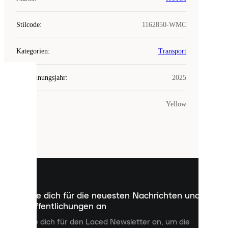
Stilcode
:
1162850-WMC
Kategorien
:
Transport
Erscheinungsjahr
:
2025
COOKIES
Farbe
:
Yellow
Laced
verwendet
Cookies.
Cookies
sind
kleine
Dateien,
die
dazu
Melde dich für die neuesten Nachrichten und
dienen,
Veröffentlichungen an
dir
personalisierte
Melde dich für den Laced Newsletter an, um die
Inhalte