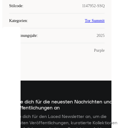
Stilcode
:
1147952-SSQ
Kategorien
:
Tor Summit
Erscheinungsjahr
:
2025
COOKIES
Farbe
:
Purple
Laced
verwendet
Cookies.
Cookies
sind
kleine
Dateien,
die
dazu
Melde dich für die neuesten Nachrichten und
dienen,
Veröffentlichungen an
dir
personalisierte
Melde dich für den Laced Newsletter an, um die
Inhalte
neuesten Veröffentlichungen, kuratierte Kollektionen
anzuzeigen