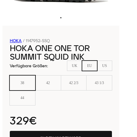
HOKA
/
1147952-SSQ
HOKA ONE ONE TOR
SUMMIT SQUID INK
Verfügbare Größen
:
UK
EU
US
38
42
42 2/3
43 1/3
44
329€