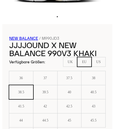
NEW BALANCE
/
M990JD3
JJJJOUND X NEW
BALANCE 990V3 KHAKI
Verfügbare Größen
:
UK
EU
US
36
37
37.5
38
38.5
39.5
40
40.5
41.5
42
42.5
43
44
44.5
45
45.5