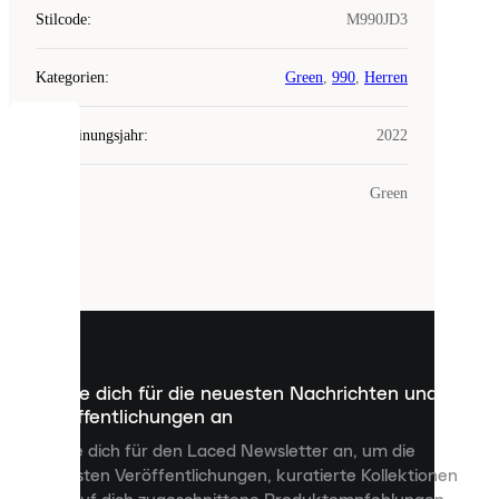
Stilcode
:
M990JD3
Kategorien
:
Green
,
990
,
Herren
Erscheinungsjahr
:
2022
COOKIES
Farbe
:
Green
Laced
verwendet
Cookies.
Cookies
sind
kleine
Dateien,
die
dazu
Melde dich für die neuesten Nachrichten und
dienen,
Veröffentlichungen an
dir
personalisierte
Melde dich für den Laced Newsletter an, um die
Inhalte
neuesten Veröffentlichungen, kuratierte Kollektionen
anzuzeigen