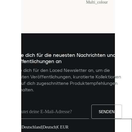
Farbe
:
Multi_colour
Laced
verwendet
Cookies.
Cookies
sind
kleine
Dateien,
die
dazu
Melde dich für die neuesten Nachrichten und
dienen,
Veröffentlichungen an
dir
personalisierte
Melde dich für den Laced Newsletter an, um die
Inhalte
neuesten Veröffentlichungen, kuratierte Kollektionen
anzuzeigen
und auf dich zugeschnittene Produktempfehlungen
und
zu erhalten.
deine
Erfahrung
auf
unserer
Seite
SENDEN
zu
verbessern.
Deutschland
|
Deutsch
|
€ EUR
Du