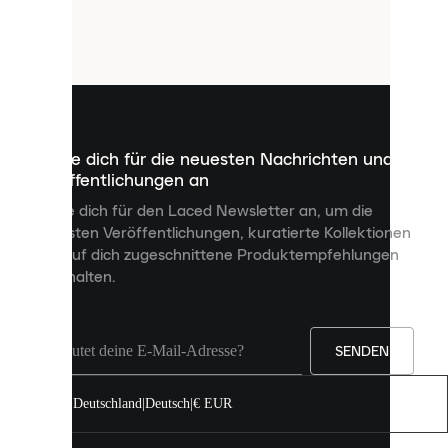
verwendet
Cookies.
Cookies
sind
kleine
Dateien,
die
dazu
Melde dich für die neuesten Nachrichten und
dienen,
Veröffentlichungen an
dir
personalisierte
Melde dich für den Laced Newsletter an, um die
Inhalte
neuesten Veröffentlichungen, kuratierte Kollektionen
anzuzeigen
und auf dich zugeschnittene Produktempfehlungen
und
zu erhalten.
deine
Erfahrung
auf
unserer
Seite
SENDEN
zu
verbessern.
Deutschland
|
Deutsch
|
€ EUR
Du
kannst
alle