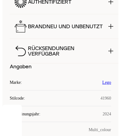
AUTHENTIFIZIERT
BRANDNEU UND UNBENUTZT
RÜCKSENDUNGEN
VERFÜGBAR
Angaben
Marke
:
Lego
Stilcode
:
41960
Erscheinungsjahr
:
2024
COOKIES
Farbe
:
Multi_colour
Laced