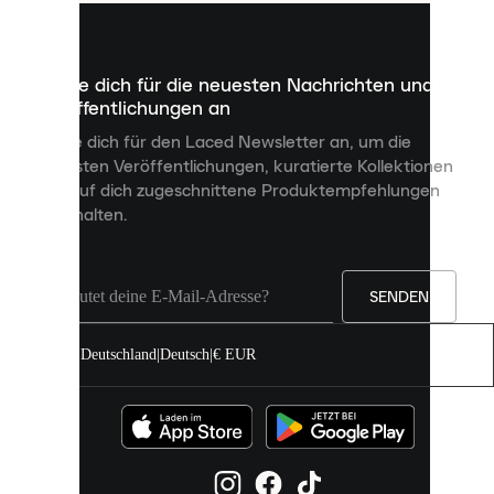
kleine
Dateien,
die
dazu
Melde dich für die neuesten Nachrichten und
dienen,
Veröffentlichungen an
dir
personalisierte
Melde dich für den Laced Newsletter an, um die
Inhalte
neuesten Veröffentlichungen, kuratierte Kollektionen
anzuzeigen
und auf dich zugeschnittene Produktempfehlungen
und
zu erhalten.
deine
Erfahrung
auf
unserer
Seite
SENDEN
zu
verbessern.
Deutschland
|
Deutsch
|
€ EUR
Du
kannst
alle
Cookies
zulassen
oder
sie