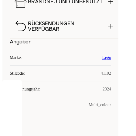
BRANDNEU UND UNBENUTZT
RÜCKSENDUNGEN
VERFÜGBAR
Angaben
Marke
:
Lego
Stilcode
:
41192
Erscheinungsjahr
:
2024
COOKIES
Farbe
:
Multi_colour
Laced
verwendet
Cookies.
Cookies
sind