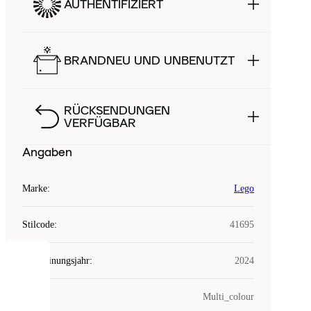
AUTHENTIFIZIERT
BRANDNEU UND UNBENUTZT
RÜCKSENDUNGEN
VERFÜGBAR
Angaben
Marke
:
Lego
Stilcode
:
41695
Erscheinungsjahr
:
2024
COOKIES
Farbe
:
Multi_colour
Laced