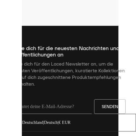
verwendet
Cookies.
Cookies
sind
kleine
Dateien,
die
dazu
Melde dich für die neuesten Nachrichten und
dienen,
Veröffentlichungen an
dir
personalisierte
Melde dich für den Laced Newsletter an, um die
Inhalte
neuesten Veröffentlichungen, kuratierte Kollektionen
anzuzeigen
und auf dich zugeschnittene Produktempfehlungen
und
zu erhalten.
deine
Erfahrung
auf
unserer
Seite
SENDEN
zu
verbessern.
Deutschland
|
Deutsch
|
€ EUR
Du
kannst
alle