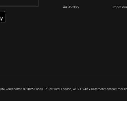
Air Jordan
Impress
chte vorbehalten © 2026 Laced | 7 Bell Yard, London, WC2A 2JR • Unternehmensnummer 