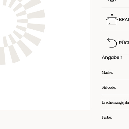
BRA
RÜC
Angaben
Marke
:
Stilcode
:
Erscheinungsjah
Farbe
: