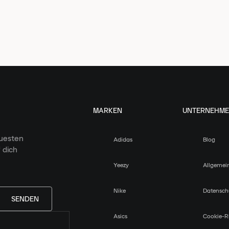
MARKEN
UNTERNEHM
euesten
Adidas
Blog
 dich
Yeezy
Allgemei
Nike
Datensch
SENDEN
Asics
Cookie-Ri