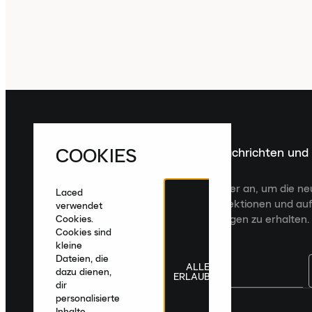
COOKIES
Melde dich für die neuesten Nachrichten und
Veröffentlichungen an
Melde dich für den Laced Newsletter an, um die n
Laced
Veröffentlichungen, kuratierte Kollektionen und auf
verwendet
zugeschnittene Produktempfehlungen zu erhalten.
Cookies.
Cookies sind
kleine
Dateien, die
ALLE
dazu dienen,
ERLAUBEN
dir
personalisierte
Deutschland
|
Deutsch
|
€ EUR
Inhalte