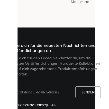
Farbe
:
Multi_colour
Laced
verwendet
Cookies.
Cookies
sind
kleine
Dateien,
die
dazu
Melde dich für die neuesten Nachrichten und
dienen,
Veröffentlichungen an
dir
personalisierte
Melde dich für den Laced Newsletter an, um die
Inhalte
neuesten Veröffentlichungen, kuratierte Kollektionen
anzuzeigen
und auf dich zugeschnittene Produktempfehlungen
und
zu erhalten.
deine
Erfahrung
auf
unserer
Seite
SENDEN
zu
verbessern.
Deutschland
|
Deutsch
|
€ EUR
Du