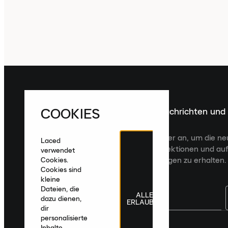
COOKIES
Melde dich für die neuesten Nachrichten und
Veröffentlichungen an
Melde dich für den Laced Newsletter an, um die n
Laced
Veröffentlichungen, kuratierte Kollektionen und auf
verwendet
zugeschnittene Produktempfehlungen zu erhalten.
Cookies.
Cookies sind
kleine
Dateien, die
ALLE
dazu dienen,
ERLAUBEN
dir
personalisierte
Deutschland
|
Deutsch
|
€ EUR
Inhalte