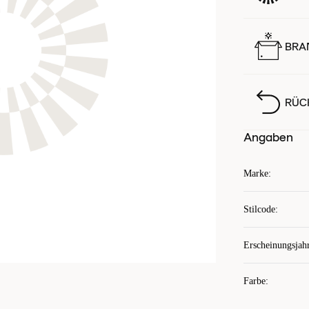
BRA
RÜC
Angaben
Marke
:
Stilcode
:
Erscheinungsjah
Farbe
: