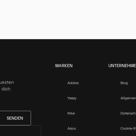
MARKEN
UNTERNEHM
euesten
Adidas
Blog
 dich
Yeezy
Allgemei
Nike
Datensch
SENDEN
Asics
Cookie-Ri