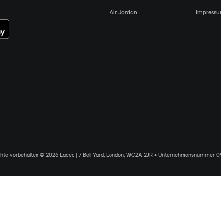
Air Jordan
Impress
chte vorbehalten © 2026 Laced | 7 Bell Yard, London, WC2A 2JR • Unternehmensnummer 