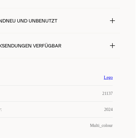
NDNEU UND UNBENUTZT
KSENDUNGEN VERFÜGBAR
Lego
21137
r
:
2024
Multi_colour