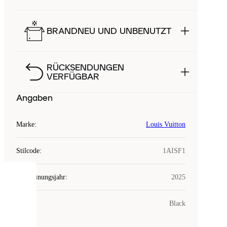
BRANDNEU UND UNBENUTZT
RÜCKSENDUNGEN
VERFÜGBAR
Angaben
Marke
:
Louis Vuitton
Stilcode
:
1AISF1
Erscheinungsjahr
:
2025
COOKIES
Farbe
:
Black
Laced
verwendet