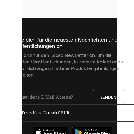
Cookies.
Cookies
sind
kleine
Dateien,
die
dazu
Melde dich für die neuesten Nachrichten und
dienen,
Veröffentlichungen an
dir
personalisierte
Melde dich für den Laced Newsletter an, um die
Inhalte
neuesten Veröffentlichungen, kuratierte Kollektionen
anzuzeigen
und auf dich zugeschnittene Produktempfehlungen
und
zu erhalten.
deine
Erfahrung
auf
unserer
Seite
SENDEN
zu
verbessern.
Deutschland
|
Deutsch
|
€ EUR
Du
kannst
alle
Cookies