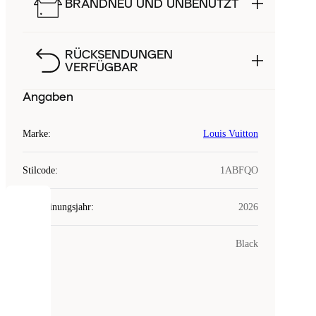
BRANDNEU UND UNBENUTZT
RÜCKSENDUNGEN
VERFÜGBAR
Angaben
Marke
:
Louis Vuitton
Stilcode
:
1ABFQO
Erscheinungsjahr
:
2026
COOKIES
Farbe
:
Black
Laced
verwendet
Cookies.
Cookies
sind