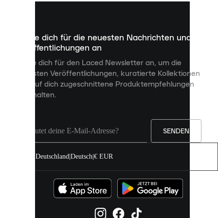
kleine
Dateien,
die
dazu
Melde dich für die neuesten Nachrichten und
dienen,
Veröffentlichungen an
dir
personalisierte
Melde dich für den Laced Newsletter an, um die
Inhalte
neuesten Veröffentlichungen, kuratierte Kollektionen
anzuzeigen
und auf dich zugeschnittene Produktempfehlungen
und
zu erhalten.
deine
Erfahrung
auf
unserer
Seite
SENDEN
zu
verbessern.
Deutschland
|
Deutsch
|
€ EUR
Du
kannst
alle
Cookies
zulassen
oder
sie