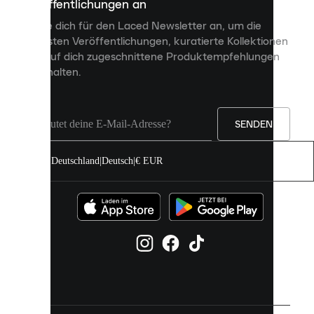
Veröffentlichungen an
dir
personalisierte
Melde dich für den Laced Newsletter an, um die
Inhalte
neuesten Veröffentlichungen, kuratierte Kollektionen
anzuzeigen
und auf dich zugeschnittene Produktempfehlungen
und
zu erhalten.
deine
Erfahrung
auf
unserer
Seite
SENDEN
zu
verbessern.
Deutschland
|
Deutsch
|
€ EUR
Du
kannst
alle
Cookies
zulassen
oder
sie
einzeln
in
deinen
Einstellungen
verwalten.