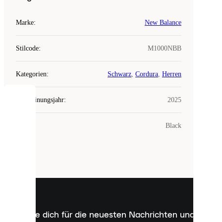
Marke
:
New Balance
Stilcode
:
M1000NBB
Kategorien
:
Schwarz
,
Cordura
,
Herren
Erscheinungsjahr
:
2025
COOKIES
Farbe
:
Black
Laced
verwendet
Cookies.
Cookies
sind
kleine
Dateien,
die
dazu
Melde dich für die neuesten Nachrichten und
dienen,