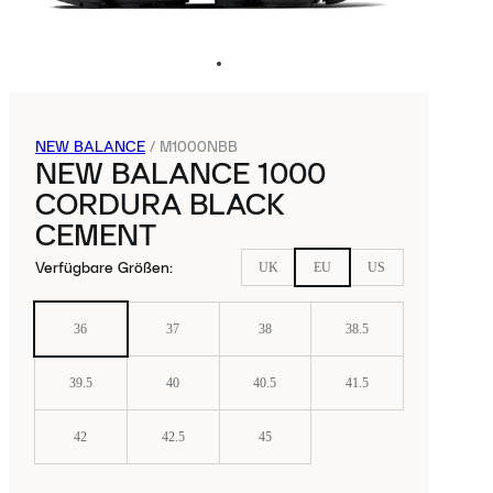
NEW BALANCE
/
M1000NBB
NEW BALANCE 1000
CORDURA BLACK
CEMENT
Verfügbare Größen
:
UK
EU
US
36
37
38
38.5
39.5
40
40.5
41.5
42
42.5
45