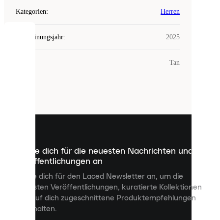
Kategorien
:
Herren
Erscheinungsjahr
:
2025
COOKIES
Farbe
:
Tan
Laced
verwendet
Cookies.
Cookies
sind
kleine
Dateien,
die
dazu
Melde dich für die neuesten Nachrichten und
dienen,
Veröffentlichungen an
dir
personalisierte
Melde dich für den Laced Newsletter an, um die
Inhalte
neuesten Veröffentlichungen, kuratierte Kollektionen
anzuzeigen
und auf dich zugeschnittene Produktempfehlungen
und
zu erhalten.
deine
Erfahrung