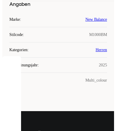
Angaben
Marke
:
New Balance
Stilcode
:
M1000BM
Kategorien
:
Herren
Erscheinungsjahr
:
2025
COOKIES
Farbe
:
Multi_colour
Laced
verwendet
Cookies.
Cookies
sind
kleine
Dateien,
die
dazu