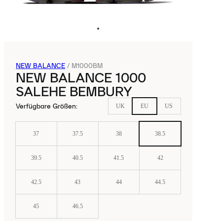
NEW BALANCE
/
M1000BM
NEW BALANCE 1000
SALEHE BEMBURY
Verfügbare Größen
:
UK
EU
US
37
37.5
38
38.5
39.5
40.5
41.5
42
42.5
43
44
44.5
45
46.5