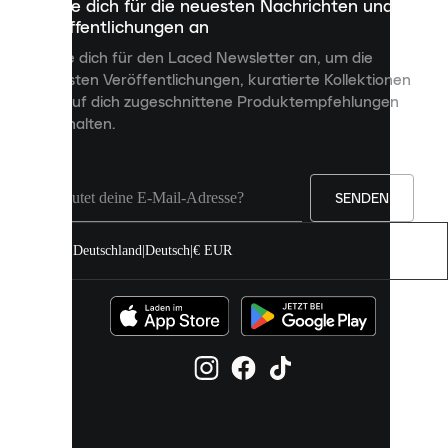
Melde dich für die neuesten Nachrichten und
dienen,
Veröffentlichungen an
dir
personalisierte
Melde dich für den Laced Newsletter an, um die
Inhalte
neuesten Veröffentlichungen, kuratierte Kollektionen
anzuzeigen
und auf dich zugeschnittene Produktempfehlungen
und
zu erhalten.
deine
Erfahrung
auf
unserer
Seite
SENDEN
zu
verbessern.
Deutschland
|
Deutsch
|
€ EUR
Du
kannst
alle
Cookies
zulassen
oder
sie
einzeln
in
deinen
Einstellungen