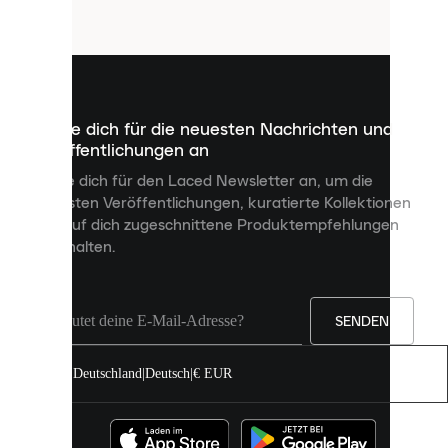
Cookies
sind
kleine
Dateien,
die
dazu
Melde dich für die neuesten Nachrichten und
dienen,
Veröffentlichungen an
dir
personalisierte
Melde dich für den Laced Newsletter an, um die
Inhalte
neuesten Veröffentlichungen, kuratierte Kollektionen
anzuzeigen
und auf dich zugeschnittene Produktempfehlungen
und
zu erhalten.
deine
Erfahrung
auf
unserer
Seite
SENDEN
zu
verbessern.
Deutschland
|
Deutsch
|
€ EUR
Du
kannst
alle
Cookies