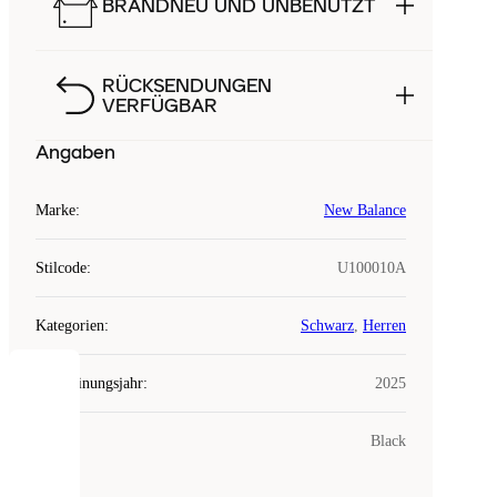
BRANDNEU UND UNBENUTZT
RÜCKSENDUNGEN
VERFÜGBAR
Angaben
Marke
:
New Balance
Stilcode
:
U100010A
Kategorien
:
Schwarz
,
Herren
Erscheinungsjahr
:
2025
COOKIES
Farbe
:
Black
Laced
verwendet
Cookies.