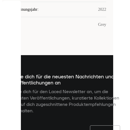
Erscheinungsjahr
:
2022
COOKIES
Farbe
:
Grey
Laced
verwendet
Cookies.
Cookies
sind
kleine
Dateien,
die
dazu
Melde dich für die neuesten Nachrichten und
dienen,
Veröffentlichungen an
dir
personalisierte
Melde dich für den Laced Newsletter an, um die
Inhalte
neuesten Veröffentlichungen, kuratierte Kollektionen
anzuzeigen
und auf dich zugeschnittene Produktempfehlungen
und
zu erhalten.
deine
Erfahrung
auf
unserer