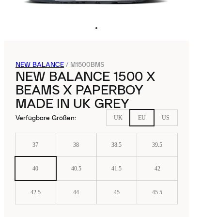
NEW BALANCE
/
M1500BMS
NEW BALANCE 1500 X
BEAMS X PAPERBOY
MADE IN UK GREY
Verfügbare Größen
:
UK
EU
US
37
38
38.5
39.5
40
40.5
41.5
42
42.5
44
45
45.5