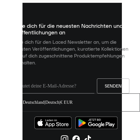
kleine
Dateien,
die
dazu
Melde dich für die neuesten Nachrichten und
dienen,
Veröffentlichungen an
dir
personalisierte
Melde dich für den Laced Newsletter an, um die
Inhalte
neuesten Veröffentlichungen, kuratierte Kollektionen
anzuzeigen
und auf dich zugeschnittene Produktempfehlungen
und
zu erhalten.
deine
Erfahrung
auf
unserer
Seite
SENDEN
zu
verbessern.
Deutschland
|
Deutsch
|
€ EUR
Du
kannst
alle
Cookies
zulassen
oder
sie