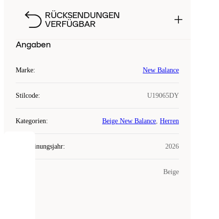
RÜCKSENDUNGEN
VERFÜGBAR
Angaben
Marke
:
New Balance
Stilcode
:
U19065DY
Kategorien
:
Beige New Balance
,
Herren
Erscheinungsjahr
:
2026
COOKIES
Farbe
:
Beige
Laced
verwendet
Cookies.
Cookies
sind