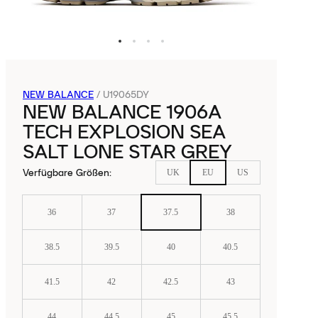
NEW BALANCE
/
U19065DY
NEW BALANCE 1906A
TECH EXPLOSION SEA
SALT LONE STAR GREY
Verfügbare Größen
:
UK
EU
US
36
37
37.5
38
38.5
39.5
40
40.5
41.5
42
42.5
43
44
44.5
45
45.5