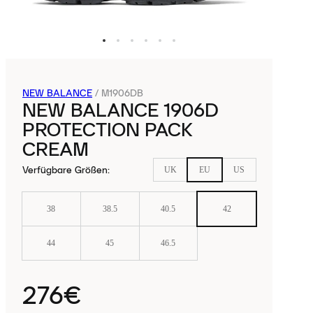
NEW BALANCE
/
M1906DB
NEW BALANCE 1906D
PROTECTION PACK
CREAM
Verfügbare Größen
:
UK
EU
US
38
38.5
40.5
42
44
45
46.5
276€