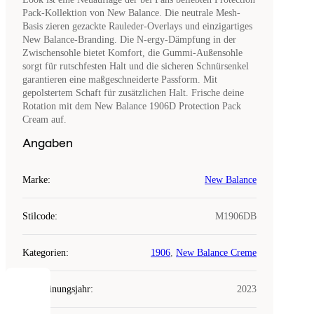
Pack-Kollektion von New Balance. Die neutrale Mesh-
Basis zieren gezackte Rauleder-Overlays und einzigartiges
New Balance-Branding. Die N-ergy-Dämpfung in der
Zwischensohle bietet Komfort, die Gummi-Außensohle
sorgt für rutschfesten Halt und die sicheren Schnürsenkel
garantieren eine maßgeschneiderte Passform. Mit
gepolstertem Schaft für zusätzlichen Halt. Frische deine
Rotation mit dem New Balance 1906D Protection Pack
Cream auf.
Angaben
Marke
:
New Balance
Stilcode
:
M1906DB
Kategorien
:
1906
,
New Balance Creme
Erscheinungsjahr
:
2023
COOKIES