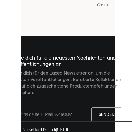
Farbe
:
Cream
Laced
verwendet
Cookies.
Cookies
sind
kleine
Dateien,
die
dazu
Melde dich für die neuesten Nachrichten und
dienen,
Veröffentlichungen an
dir
personalisierte
Melde dich für den Laced Newsletter an, um die
Inhalte
neuesten Veröffentlichungen, kuratierte Kollektionen
anzuzeigen
und auf dich zugeschnittene Produktempfehlungen
und
zu erhalten.
deine
Erfahrung
auf
unserer
Seite
SENDEN
zu
verbessern.
Deutschland
|
Deutsch
|
€ EUR
Du