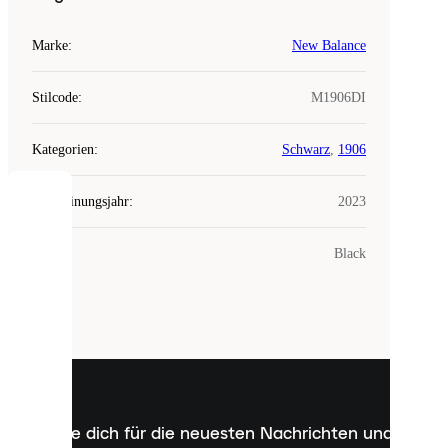
Marke
:
New Balance
Stilcode
:
M1906DI
Kategorien
:
Schwarz
,
1906
Erscheinungsjahr
:
2023
COOKIES
Farbe
:
Black
Laced
verwendet
Cookies.
Cookies
sind
kleine
Dateien,
die
dazu
Melde dich für die neuesten Nachrichten und
dienen,