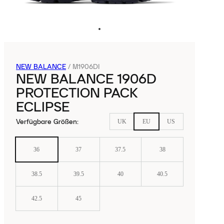
NEW BALANCE
/
M1906DI
NEW BALANCE 1906D
PROTECTION PACK
ECLIPSE
Verfügbare Größen
:
UK
EU
US
36
37
37.5
38
38.5
39.5
40
40.5
42.5
45