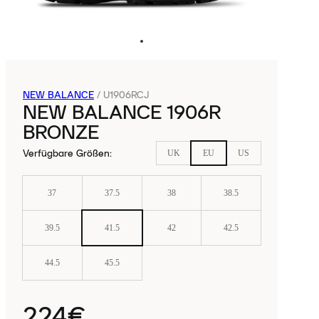
NEW BALANCE
/
U1906RCJ
NEW BALANCE 1906R
BRONZE
Verfügbare Größen
:
UK
EU
US
37
37.5
38
38.5
39.5
41.5
42
42.5
44.5
45.5
224€