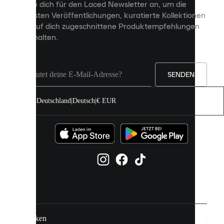
Melde dich für den Laced Newsletter an, um die
Inhalte
neuesten Veröffentlichungen, kuratierte Kollektionen
anzuzeigen
und auf dich zugeschnittene Produktempfehlungen
und
zu erhalten.
deine
Erfahrung
auf
unserer
Seite
SENDEN
zu
verbessern.
Deutschland
|
Deutsch
|
€ EUR
Du
kannst
alle
Cookies
zulassen
oder
sie
einzeln
in
deinen
Einstellungen
verwalten.
Marken