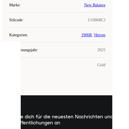
Marke
:
New Balance
Stilcode
:
U1906RCJ
Kategorien
:
1906R
,
Herren
Erscheinungsjahr
:
2025
COOKIES
Farbe
:
Gold
Laced
verwendet
Cookies.
Cookies
sind
kleine
Dateien,
die
dazu
Melde dich für die neuesten Nachrichten und
dienen,
Veröffentlichungen an
dir
personalisierte