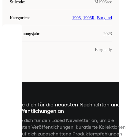
Stilcode
:
M1906rcc
Kategorien
:
1906
,
1906R
,
Burgund
Erscheinungsjahr
:
2023
COOKIES
Farbe
:
Burgundy
Laced
verwendet
Cookies.
Cookies
sind
kleine
Dateien,
die
dazu
Melde dich für die neuesten Nachrichten und
dienen,
Veröffentlichungen an
dir
personalisierte
Melde dich für den Laced Newsletter an, um die
Inhalte
neuesten Veröffentlichungen, kuratierte Kollektionen
anzuzeigen
und auf dich zugeschnittene Produktempfehlungen
und