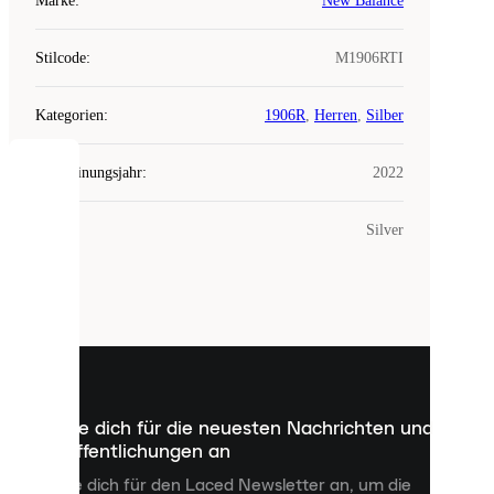
Marke
:
New Balance
Stilcode
:
M1906RTI
Kategorien
:
1906R
,
Herren
,
Silber
Erscheinungsjahr
:
2022
COOKIES
Farbe
:
Silver
Laced
verwendet
Cookies.
Cookies
sind
kleine
Dateien,
die
dazu
Melde dich für die neuesten Nachrichten und
dienen,
Veröffentlichungen an
dir
personalisierte
Melde dich für den Laced Newsletter an, um die
Inhalte