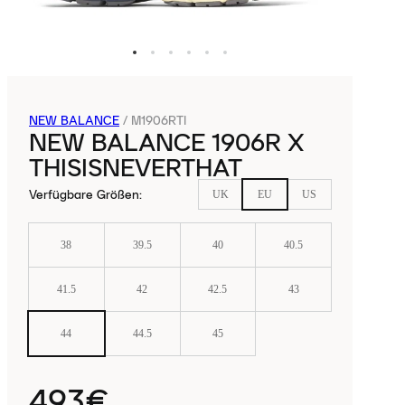
NEW BALANCE
/
M1906RTI
NEW BALANCE 1906R X
THISISNEVERTHAT
Verfügbare Größen
:
UK
EU
US
38
39.5
40
40.5
41.5
42
42.5
43
44
44.5
45
493€