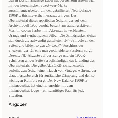
Das in Boston ansässige Label hat bereits zum dritten Mal
mit der koreanischen Streetwear-Marke
zusammengearbeitet, um den detaillierten New Balance
1906R x thisisneverthat herauszubringen. Das
Obermaterial dieses sportlichen Schuhs, der auf dem
Archivmodell 1906 beruht, besteht aus atmungsaktivem
Mesh in coolen Farben mit Akzenten in verblasstem
Orange und synthetischem Silber. Die Schnürsenkel ziehen
sich durch die aufwendig gestalteten „N“-Symbole an den
Seiten und bilden so den „N-Lock“-Verschluss des
Sneakers, der für eine maßgeschneiderte Passform sorgt.
Dezente NB-Akzente auf der Zunge und ein 1906R-
Schriftzug an der Seite vervollständigen das Branding des
Obermaterials. Die gelbe ABZORB-Zwischensohle
verleiht dem Schuh einen Hauch von Vintage, während der
blaue Fersenbereich für zusätzliche Dämpfung und den so
wichtigen Komfort sorgt. Der New Balance 1906R x
thisisneverthat hat eine Innensohle mit dem
thisisneverthat-Logo – ein schnittiges Paar für jede
Situation.
Angaben