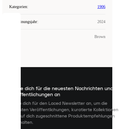
Kategorien
:
1906
Erscheinungsjahr
:
2024
COOKIES
Farbe
:
Brown
Laced
verwendet
Cookies.
Cookies
sind
kleine
Dateien,
die
dazu
Melde dich für die neuesten Nachrichten und
dienen,
Veröffentlichungen an
dir
personalisierte
Melde dich für den Laced Newsletter an, um die
Inhalte
neuesten Veröffentlichungen, kuratierte Kollektionen
anzuzeigen
und auf dich zugeschnittene Produktempfehlungen
und
zu erhalten.
deine
Erfahrung