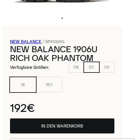
NEW BALANCE
/
M1906NG
NEW BALANCE 1906U
RICH OAK PHANTOM
Verfügbare Größen
:
UK
EU
US
38
39.5
192€
IN DEN WARENKORB