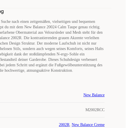
ng
 Suche nach einen zeitgemäßen, vielseitigen und bequemen
egst du mit dem New Balance 20024 Calm Taupe genau richtig.
mefarbene Obermaterial aus Veloursleder und Mesh steht für den
alance 2002R. Die kontrastierenden grauen Akzente verleihen
chen Design Struktur. Der moderne Laufschuh ist nicht nur
elosen Stils, sondern auch wegen seines Komforts, seines Halts
lebigkeit dank der stoßdämpfenden N-ergy-Sohle ein
Bestandteil deiner Garderobe. Dieses Schuhdesign verbessert
ei jedem Schritt und ergänzt die Fußgewölbeunterstützung des
ie hochwertige, atmungsaktive Konstruktion.
New Balance
M2002RCC
2002R
,
New Balance Creme