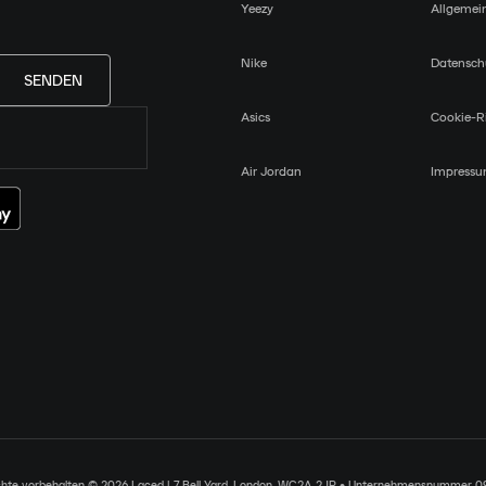
Yeezy
Allgemei
Nike
Datensch
SENDEN
Asics
Cookie-Ri
Air Jordan
Impress
chte vorbehalten © 2026 Laced | 7 Bell Yard, London, WC2A 2JR • Unternehmensnummer 