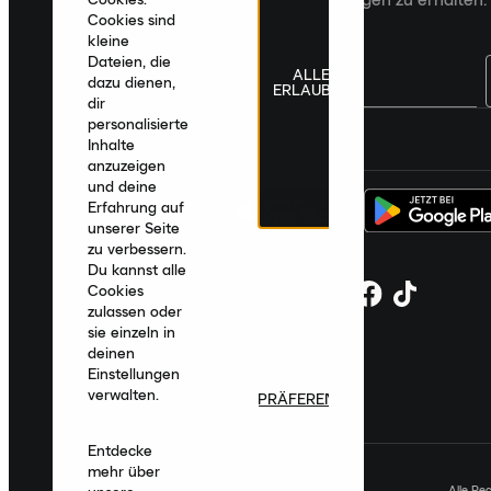
Cookies sind
kleine
Dateien, die
ALLE
dazu dienen,
ERLAUBEN
dir
personalisierte
Deutschland
|
Deutsch
|
€ EUR
Inhalte
anzuzeigen
und deine
Erfahrung auf
unserer Seite
zu verbessern.
Du kannst alle
Cookies
zulassen oder
sie einzeln in
deinen
Einstellungen
verwalten.
PRÄFERENZEN
Entdecke
mehr über
Alle Re