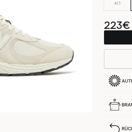
42.5
223€
AUTH
BRA
RÜC