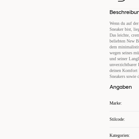
Beschreibu
Wenn du auf der
Sneaker bist, li
Das leichte, cre
beliebten New B
dem minimalistis
wegen seines müh
und seiner Lang
unverzichtbarer 
deinen Komfort b
Sneakers sowie d
Angaben
Marke
:
Stilcode
:
Kategorien
: