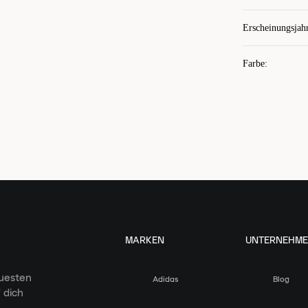
Erscheinungsjah
Farbe
:
MARKEN
UNTERNEHM
euesten
Adidas
Blog
 dich