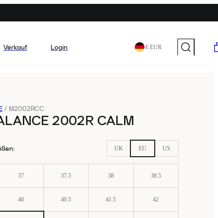
Verkauf
Login
€ EUR
E
/
M2002RCC
ALANCE 2002R CALM
ößen
:
UK
EU
US
37
37.5
38
38.5
40
40.5
41.5
42