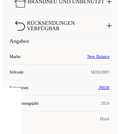
BRANDNEU UND UNBENUTZT
RÜCKSENDUNGEN
VERFÜGBAR
Angaben
Marke
:
New Balance
Stilcode
:
M2002RPJ
Kategorien
:
2002R
COOKIES
Erscheinungsjahr
:
2024
Laced
Farbe
:
Black
verwendet
Cookies.
Cookies