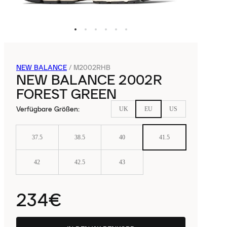
NEW BALANCE
/
M2002RHB
NEW BALANCE 2002R
FOREST GREEN
Verfügbare Größen
:
UK
EU
US
37.5
38.5
40
41.5
42
42.5
43
234€