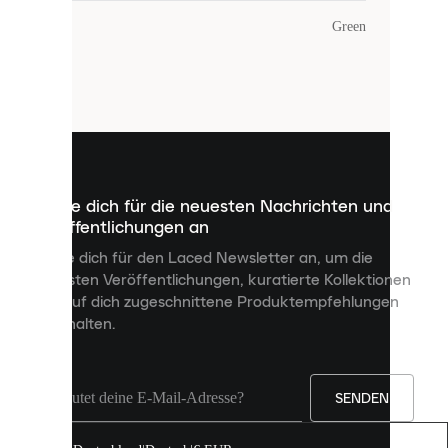
Farbe
:
Green
Laced
verwendet
Cookies.
Cookies
sind
kleine
Dateien,
die
dazu
Melde dich für die neuesten Nachrichten und
dienen,
Veröffentlichungen an
dir
personalisierte
Melde dich für den Laced Newsletter an, um die
Inhalte
neuesten Veröffentlichungen, kuratierte Kollektionen
anzuzeigen
und auf dich zugeschnittene Produktempfehlungen
und
zu erhalten.
deine
Erfahrung
auf
unserer
Seite
SENDEN
zu
verbessern.