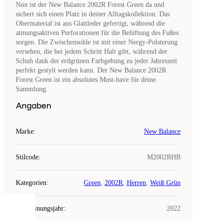
Nun ist der New Balance 2002R Forest Green da und
sichert sich einen Platz in deiner Alltagskollektion. Das
Obermaterial ist aus Glattleder gefertigt, während die
atmungsaktiven Perforationen für die Belüftung des Fußes
sorgen. Die Zwischensohle ist mit einer Nergy-Polsterung
versehen, die bei jedem Schritt Halt gibt, während der
Schuh dank der erdgrünen Farbgebung zu jeder Jahreszeit
perfekt gestylt werden kann. Der New Balance 2002R
Forest Green ist ein absolutes Must-have für deine
Sammlung.
Angaben
Marke
:
New Balance
Stilcode
:
M2002RHB
Kategorien
:
Green
,
2002R
,
Herren
,
Weiß Grün
Erscheinungsjahr
:
2022
COOKIES