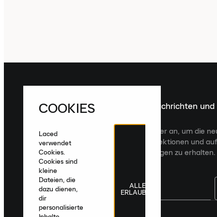
COOKIES
Melde dich für die neuesten Nachrichten und
Veröffentlichungen an
Melde dich für den Laced Newsletter an, um die n
Laced
Veröffentlichungen, kuratierte Kollektionen und auf
verwendet
zugeschnittene Produktempfehlungen zu erhalten.
Cookies.
Cookies sind
kleine
Dateien, die
ALLE
dazu dienen,
ERLAUBEN
dir
personalisierte
Deutschland
|
Deutsch
|
€ EUR
Inhalte