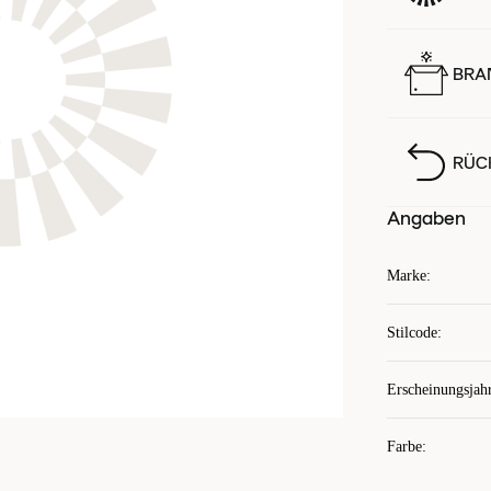
BRA
RÜC
Angaben
Marke
:
Stilcode
:
Erscheinungsjah
Farbe
: