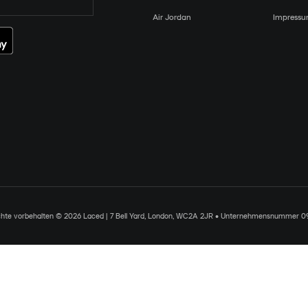
Air Jordan
Impress
chte vorbehalten © 2026 Laced | 7 Bell Yard, London, WC2A 2JR • Unternehmensnummer 