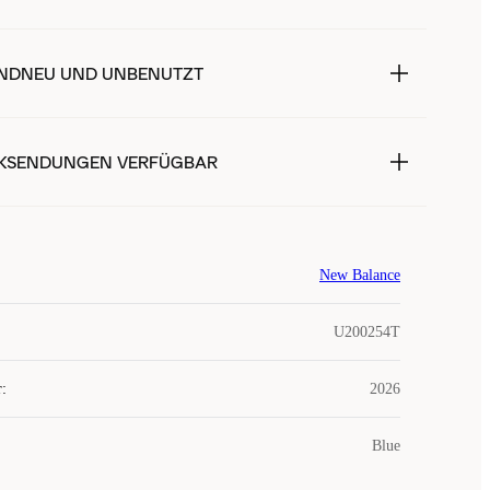
NDNEU UND UNBENUTZT
KSENDUNGEN VERFÜGBAR
New Balance
U200254T
r
:
2026
Blue