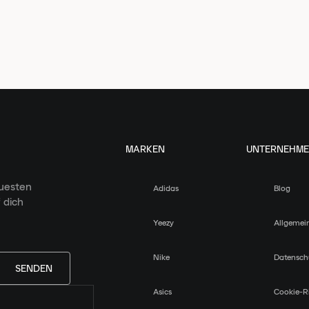
MARKEN
UNTERNEHM
euesten
Adidas
Blog
 dich
Yeezy
Allgemei
Nike
Datensch
SENDEN
Asics
Cookie-Ri