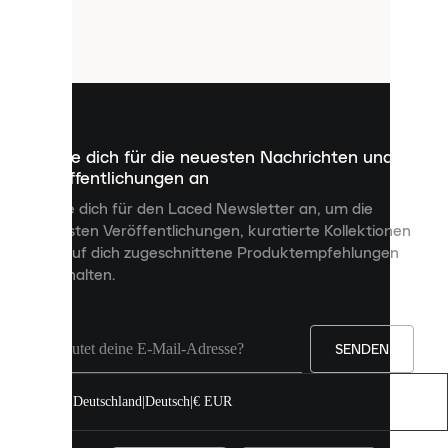
verwendet
Cookies.
Cookies
sind
kleine
Dateien,
die
dazu
Melde dich für die neuesten Nachrichten und
dienen,
Veröffentlichungen an
dir
personalisierte
Melde dich für den Laced Newsletter an, um die
Inhalte
neuesten Veröffentlichungen, kuratierte Kollektionen
anzuzeigen
und auf dich zugeschnittene Produktempfehlungen
und
zu erhalten.
deine
Erfahrung
auf
unserer
Seite
SENDEN
zu
verbessern.
Deutschland
|
Deutsch
|
€ EUR
Du
kannst
alle