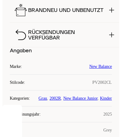
BRANDNEU UND UNBENUTZT
RÜCKSENDUNGEN
VERFÜGBAR
Angaben
Marke
:
New Balance
Stilcode
:
PV2002CL
Kategorien
:
Grau
,
2002R
,
New Balance Junior
,
Kinder
Erscheinungsjahr
:
2025
COOKIES
Farbe
:
Grey
Laced