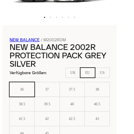
NEW BALANCE
/
M2002RDM
NEW BALANCE 2002R
PROTECTION PACK GREY
SILVER
Verfügbare Größen
:
UK
EU
US
36
37
37.5
38
38.5
39.5
40
40.5
41.5
42
42.5
43
44
45