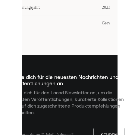
Erscheinungsjahr
:
2023
COOKIES
Farbe
:
Grey
Laced
verwendet
Cookies.
Cookies
sind
kleine
Dateien,
die
dazu
Melde dich für die neuesten Nachrichten und
dienen,
Veröffentlichungen an
dir
personalisierte
Melde dich für den Laced Newsletter an, um die
Inhalte
neuesten Veröffentlichungen, kuratierte Kollektionen
anzuzeigen
und auf dich zugeschnittene Produktempfehlungen
und
zu erhalten.
deine
Erfahrung
auf
unserer