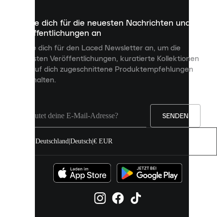
die
dazu
Melde dich für die neuesten Nachrichten und
dienen,
Veröffentlichungen an
dir
personalisierte
Melde dich für den Laced Newsletter an, um die
Inhalte
neuesten Veröffentlichungen, kuratierte Kollektionen
anzuzeigen
und auf dich zugeschnittene Produktempfehlungen
und
zu erhalten.
deine
Erfahrung
auf
unserer
Seite
SENDEN
zu
verbessern.
Deutschland
|
Deutsch
|
€ EUR
Du
kannst
alle
Cookies
zulassen
oder
sie
einzeln