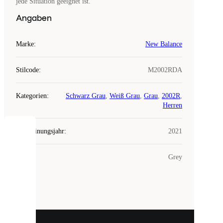
jede Situation geeignet ist.
Angaben
Marke
:
New Balance
Stilcode
:
M2002RDA
Kategorien
:
Schwarz Grau
,
Weiß Grau
,
Grau
,
2002R
,
Herren
Erscheinungsjahr
:
2021
COOKIES
Farbe
:
Grey
Laced
verwendet
Cookies.
Cookies
sind
kleine
Dateien,