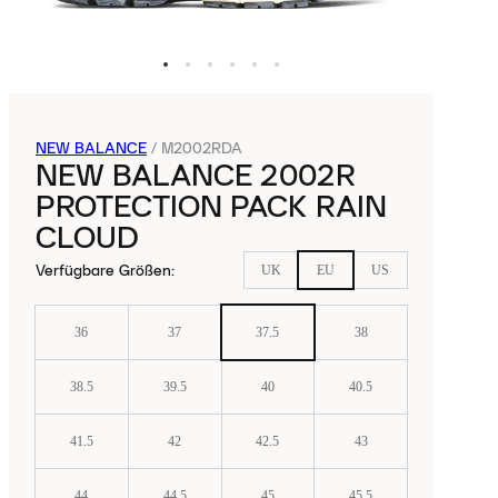
NEW BALANCE
/
M2002RDA
NEW BALANCE 2002R
PROTECTION PACK RAIN
CLOUD
Verfügbare Größen
:
UK
EU
US
36
37
37.5
38
38.5
39.5
40
40.5
41.5
42
42.5
43
44
44.5
45
45.5