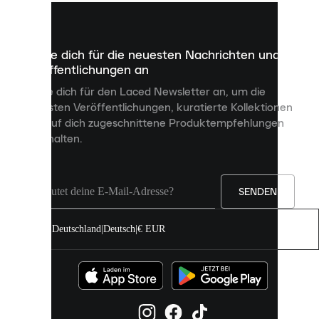
kleine
Dateien,
die
dazu
Melde dich für die neuesten Nachrichten und
dienen,
Veröffentlichungen an
dir
personalisierte
Melde dich für den Laced Newsletter an, um die
Inhalte
neuesten Veröffentlichungen, kuratierte Kollektionen
anzuzeigen
und auf dich zugeschnittene Produktempfehlungen
und
zu erhalten.
deine
Erfahrung
auf
unserer
Seite
SENDEN
zu
verbessern.
Deutschland
|
Deutsch
|
€ EUR
Du
kannst
alle
Cookies
zulassen
oder
sie