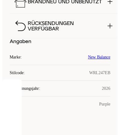
BRANDNEU UND UNBENUTZT
RÜCKSENDUNGEN
VERFÜGBAR
Angaben
Marke
:
New Balance
Stilcode
:
WRL247EB
Erscheinungsjahr
:
2026
COOKIES
Farbe
:
Purple
Laced
verwendet
Cookies.
Cookies
sind