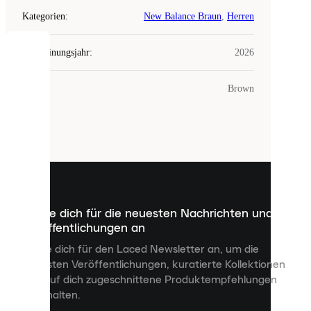
Kategorien
:
New Balance Braun
,
Herren
Erscheinungsjahr
:
2026
COOKIES
Farbe
:
Brown
Laced
verwendet
Cookies.
Cookies
sind
kleine
Dateien,
die
dazu
Melde dich für die neuesten Nachrichten und
dienen,
Veröffentlichungen an
dir
personalisierte
Melde dich für den Laced Newsletter an, um die
Inhalte
neuesten Veröffentlichungen, kuratierte Kollektionen
anzuzeigen
und auf dich zugeschnittene Produktempfehlungen
und
zu erhalten.
deine
Erfahrung