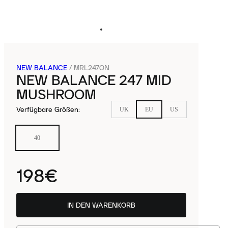
NEW BALANCE
/
MRL247ON
NEW BALANCE 247 MID
MUSHROOM
Verfügbare Größen
:
UK
EU
US
40
198€
IN DEN WARENKORB