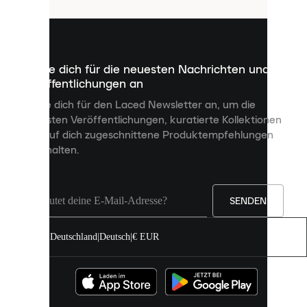
sind
kleine
Dateien,
die
dazu
Melde dich für die neuesten Nachrichten und
dienen,
Veröffentlichungen an
dir
personalisierte
Melde dich für den Laced Newsletter an, um die
Inhalte
neuesten Veröffentlichungen, kuratierte Kollektionen
anzuzeigen
und auf dich zugeschnittene Produktempfehlungen
und
zu erhalten.
deine
Erfahrung
auf
unserer
Seite
SENDEN
zu
verbessern.
Deutschland
|
Deutsch
|
€ EUR
Du
kannst
alle
Cookies
zulassen
oder