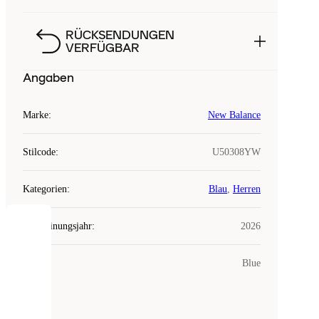
RÜCKSENDUNGEN
VERFÜGBAR
Angaben
Marke
:
New Balance
Stilcode
:
U50308YW
Kategorien
:
Blau
,
Herren
Erscheinungsjahr
:
2026
COOKIES
Farbe
:
Blue
Laced
verwendet
Cookies.
Cookies