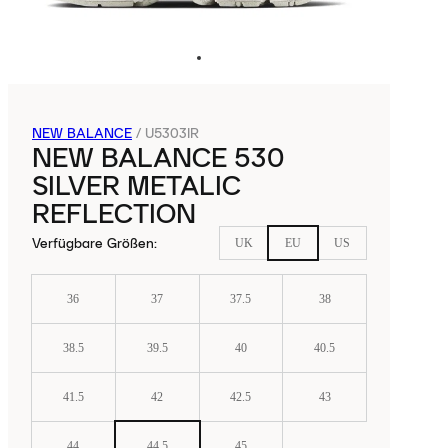
NEW BALANCE
/
U5303IR
NEW BALANCE 530
SILVER METALIC
REFLECTION
Verfügbare Größen
:
UK
EU
US
36
37
37.5
38
38.5
39.5
40
40.5
41.5
42
42.5
43
44
44.5
45