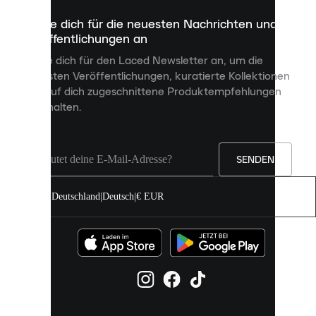
dazu
Melde dich für die neuesten Nachrichten und
dienen,
Veröffentlichungen an
dir
personalisierte
Melde dich für den Laced Newsletter an, um die
Inhalte
neuesten Veröffentlichungen, kuratierte Kollektionen
anzuzeigen
und auf dich zugeschnittene Produktempfehlungen
und
zu erhalten.
deine
Erfahrung
auf
unserer
Seite
SENDEN
zu
verbessern.
Deutschland
|
Deutsch
|
€ EUR
Du
kannst
alle
Cookies
zulassen
oder
sie
einzeln
in