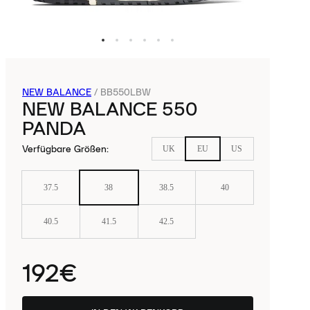
NEW BALANCE
/
BB550LBW
NEW BALANCE 550
PANDA
Verfügbare Größen
:
UK
EU
US
37.5
38
38.5
40
40.5
41.5
42.5
192€