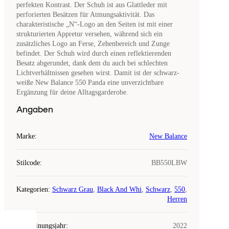
perfekten Kontrast. Der Schuh ist aus Glattleder mit
perforierten Besätzen für Atmungsaktivität. Das
charakteristische „N“-Logo an den Seiten ist mit einer
strukturierten Appretur versehen, während sich ein
zusätzliches Logo an Ferse, Zehenbereich und Zunge
befindet. Der Schuh wird durch einen reflektierenden
Besatz abgerundet, dank dem du auch bei schlechten
Lichtverhältnissen gesehen wirst. Damit ist der schwarz-
weiße New Balance 550 Panda eine unverzichtbare
Ergänzung für deine Alltagsgarderobe.
Angaben
Marke
:
New Balance
Stilcode
:
BB550LBW
Kategorien
:
Schwarz Grau
,
Black And Whi
,
Schwarz
,
550
,
Herren
Erscheinungsjahr
:
2022