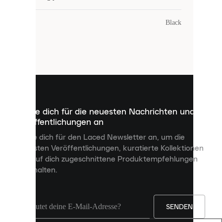
COOKIES
Farbe
:
Black
Laced
verwendet
Cookies.
Cookies
sind
kleine
Dateien,
die
dazu
Melde dich für die neuesten Nachrichten und
dienen,
Veröffentlichungen an
dir
personalisierte
Melde dich für den Laced Newsletter an, um die
Inhalte
neuesten Veröffentlichungen, kuratierte Kollektionen
anzuzeigen
und auf dich zugeschnittene Produktempfehlungen
und
zu erhalten.
deine
Erfahrung
auf
unserer
Seite
SENDEN
zu