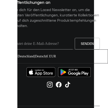
Veröffentlichungen an
dir
personalisierte
Melde dich für den Laced Newsletter an, um die
Inhalte
neuesten Veröffentlichungen, kuratierte Kollektionen
anzuzeigen
und auf dich zugeschnittene Produktempfehlungen
und
zu erhalten.
deine
Erfahrung
auf
unserer
Seite
SENDEN
zu
verbessern.
Deutschland
|
Deutsch
|
€ EUR
Du
kannst
alle
Cookies
zulassen
oder
sie
einzeln
in
deinen
Einstellungen
verwalten.