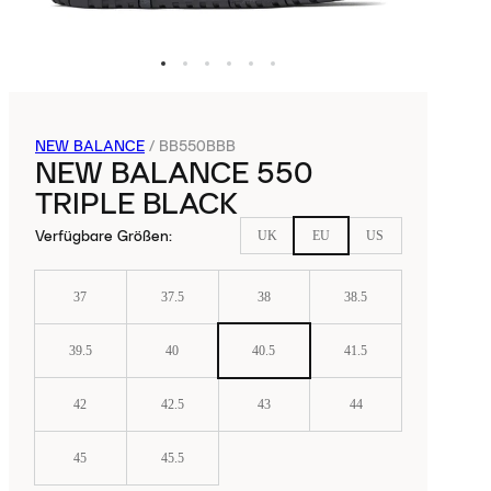
NEW BALANCE
/
BB550BBB
NEW BALANCE 550
TRIPLE BLACK
Verfügbare Größen
:
UK
EU
US
37
37.5
38
38.5
39.5
40
40.5
41.5
42
42.5
43
44
45
45.5