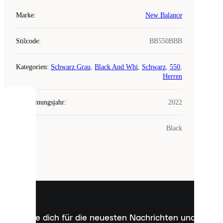
Marke
:
New Balance
Stilcode
:
BB550BBB
Kategorien
:
Schwarz Grau
,
Black And Whi
,
Schwarz
,
550
,
Herren
Erscheinungsjahr
:
2022
COOKIES
Farbe
:
Black
Laced
verwendet
Cookies.
Cookies
sind
kleine
Dateien,
die
dazu
Melde dich für die neuesten Nachrichten und
dienen,