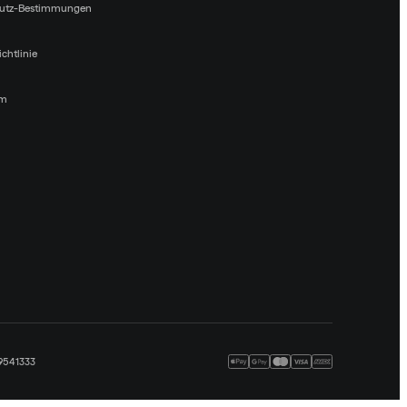
utz-Bestimmungen
chtlinie
um
09541333