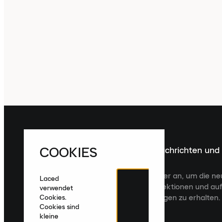
COOKIES
Melde dich für die neuesten Nachrichten und
Veröffentlichungen an
Melde dich für den Laced Newsletter an, um die n
Laced
Veröffentlichungen, kuratierte Kollektionen und auf
verwendet
zugeschnittene Produktempfehlungen zu erhalten.
Cookies.
Cookies sind
kleine