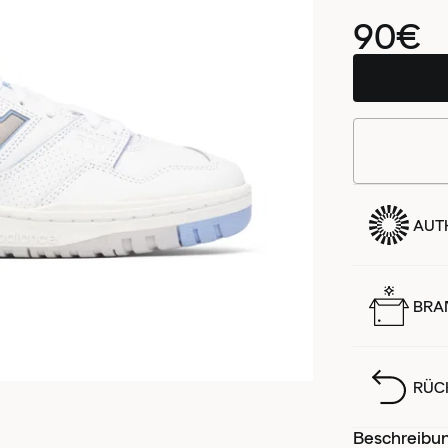
90€
AUTH
BRA
RÜC
Beschreibu