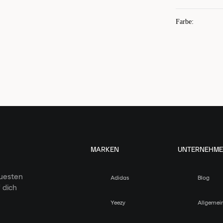
Farbe
:
MARKEN
UNTERNEHM
euesten
Adidas
Blog
 dich
Yeezy
Allgemei