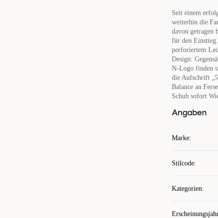
Seit einem erfol
weiterhin die Fa
davon getragen h
für den Einstieg
perforiertem Led
Design: Gegensät
N-Logo finden s
die Aufschrift „
Balance an Fers
Schuh sofort Wi
Angaben
Marke
:
Stilcode
:
Kategorien
:
Erscheinungsjah