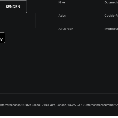
Nike
Datensch
SENDEN
Asics
Cookie-Ri
Air Jordan
Impress
chte vorbehalten © 2026 Laced | 7 Bell Yard, London, WC2A 2JR • Unternehmensnummer 