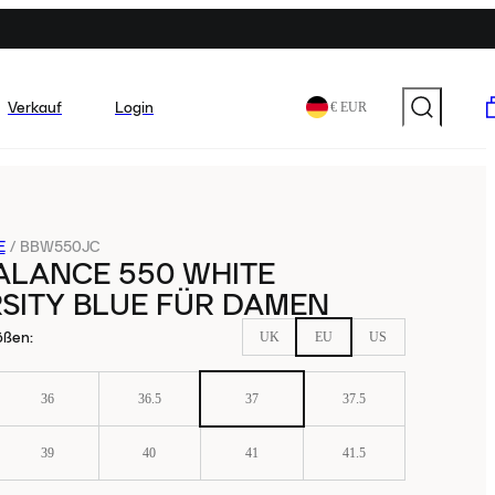
Verkauf
Login
€ EUR
E
/
BBW550JC
ALANCE 550 WHITE
SITY BLUE FÜR DAMEN
ößen
:
UK
EU
US
36
36.5
37
37.5
39
40
41
41.5