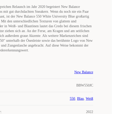
greichen Relaunch im Jahr 2020 begeistert New Balance
ns mit gut durchdachten Sneakern. Wenn du noch nie ein Paar
ast, ist der New Balance 550 White University Blue großartig
. Mit den unterschiedlichen Texturen von glattem und
er in Weiß- und Blautönen lautet das Credo bei diesem frischen
ze ziehen sich an. An der Ferse, am Kragen und am seitlichen
ich außerdem graue Akzente. Als weitere Markenzeichen sind
550“ unterhalb der Ösenleiste sowie das berühmte Logo von New
e und Zungenlasche angebracht. Auf diese Weise bekommt der
edererkennungswert.
New Balance
BBW550JC
550
,
Blau
,
Weiß
r
:
2022