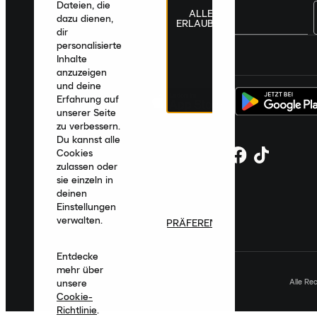
Dateien, die
ALLE
dazu dienen,
ERLAUBEN
dir
personalisierte
Deutschland
|
Deutsch
|
€ EUR
Inhalte
anzuzeigen
und deine
Erfahrung auf
unserer Seite
zu verbessern.
Du kannst alle
Cookies
zulassen oder
sie einzeln in
deinen
Einstellungen
verwalten.
PRÄFERENZEN
Entdecke
mehr über
Alle Re
unsere
Cookie-
Richtlinie
.