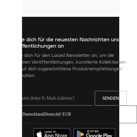
Cookies
sind
kleine
Dateien,
die
dazu
Melde dich für die neuesten Nachrichten und
dienen,
Veröffentlichungen an
dir
personalisierte
Melde dich für den Laced Newsletter an, um die
Inhalte
neuesten Veröffentlichungen, kuratierte Kollektionen
anzuzeigen
und auf dich zugeschnittene Produktempfehlungen
und
zu erhalten.
deine
Erfahrung
auf
unserer
Seite
SENDEN
zu
verbessern.
Deutschland
|
Deutsch
|
€ EUR
Du
kannst
alle
Cookies