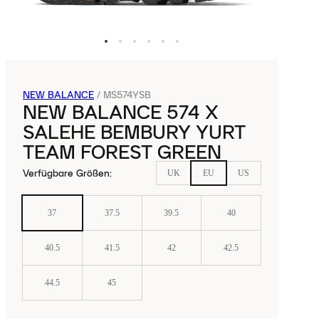
NEW BALANCE
/
MS574YSB
NEW BALANCE 574 X
SALEHE BEMBURY YURT
TEAM FOREST GREEN
Verfügbare Größen
:
UK
EU
US
37
37.5
39.5
40
40.5
41.5
42
42.5
44.5
45