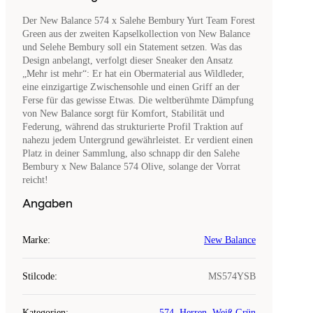
Der New Balance 574 x Salehe Bembury Yurt Team Forest
Green aus der zweiten Kapselkollection von New Balance
und Selehe Bembury soll ein Statement setzen. Was das
Design anbelangt, verfolgt dieser Sneaker den Ansatz
„Mehr ist mehr“: Er hat ein Obermaterial aus Wildleder,
eine einzigartige Zwischensohle und einen Griff an der
Ferse für das gewisse Etwas. Die weltberühmte Dämpfung
von New Balance sorgt für Komfort, Stabilität und
Federung, während das strukturierte Profil Traktion auf
nahezu jedem Untergrund gewährleistet. Er verdient einen
Platz in deiner Sammlung, also schnapp dir den Salehe
Bembury x New Balance 574 Olive, solange der Vorrat
reicht!
Angaben
Marke
:
New Balance
Stilcode
:
MS574YSB
Kategorien
:
574
,
Herren
,
Weiß Grün