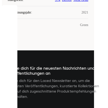
Erscheinungsjahr
:
2021
COOKIES
Farbe
:
Green
Laced
verwendet
Cookies.
Cookies
sind
kleine
Dateien,
die
dazu
Melde dich für die neuesten Nachrichten und
dienen,
Veröffentlichungen an
dir
personalisierte
Melde dich für den Laced Newsletter an, um die
Inhalte
neuesten Veröffentlichungen, kuratierte Kollektionen
anzuzeigen
und auf dich zugeschnittene Produktempfehlungen
und
zu erhalten.
deine
Erfahrung
auf