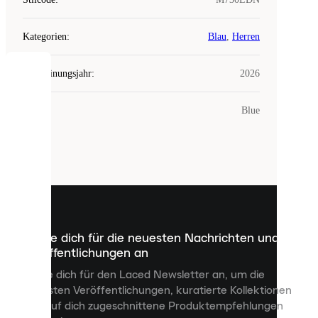
Kategorien
:
Blau
,
Herren
Erscheinungsjahr
:
2026
COOKIES
Farbe
:
Blue
Laced
verwendet
Cookies.
Cookies
sind
kleine
Dateien,
die
dazu
Melde dich für die neuesten Nachrichten und
dienen,
Veröffentlichungen an
dir
personalisierte
Melde dich für den Laced Newsletter an, um die
Inhalte
neuesten Veröffentlichungen, kuratierte Kollektionen
anzuzeigen
und auf dich zugeschnittene Produktempfehlungen
und