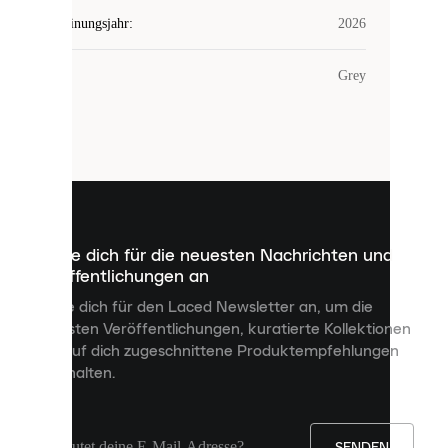
Erscheinungsjahr
:
2026
COOKIES
Farbe
:
Grey
Laced
verwendet
Cookies.
Cookies
sind
kleine
Dateien,
die
dazu
Melde dich für die neuesten Nachrichten und
dienen,
Veröffentlichungen an
dir
personalisierte
Melde dich für den Laced Newsletter an, um die
Inhalte
neuesten Veröffentlichungen, kuratierte Kollektionen
anzuzeigen
und auf dich zugeschnittene Produktempfehlungen
und
zu erhalten.
deine
Erfahrung
auf
unserer
Seite
SENDEN