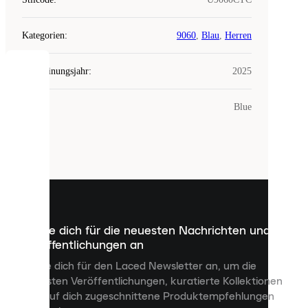
Kategorien
:
9060
,
Blau
,
Herren
Erscheinungsjahr
:
2025
COOKIES
Farbe
:
Blue
Laced
verwendet
Cookies.
Cookies
sind
kleine
Dateien,
die
dazu
Melde dich für die neuesten Nachrichten und
dienen,
Veröffentlichungen an
dir
personalisierte
Melde dich für den Laced Newsletter an, um die
Inhalte
neuesten Veröffentlichungen, kuratierte Kollektionen
anzuzeigen
und auf dich zugeschnittene Produktempfehlungen
und