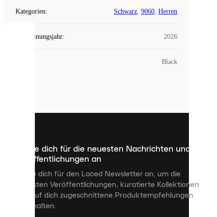
Kategorien
:
Schwarz
,
9060
,
Herren
Erscheinungsjahr
:
2026
COOKIES
Farbe
:
Black
Laced
verwendet
Cookies.
Cookies
sind
kleine
Dateien,
die
dazu
Melde dich für die neuesten Nachrichten und
dienen,
Veröffentlichungen an
dir
personalisierte
Melde dich für den Laced Newsletter an, um die
Inhalte
neuesten Veröffentlichungen, kuratierte Kollektionen
anzuzeigen
und auf dich zugeschnittene Produktempfehlungen
und
zu erhalten.
deine
Erfahrung