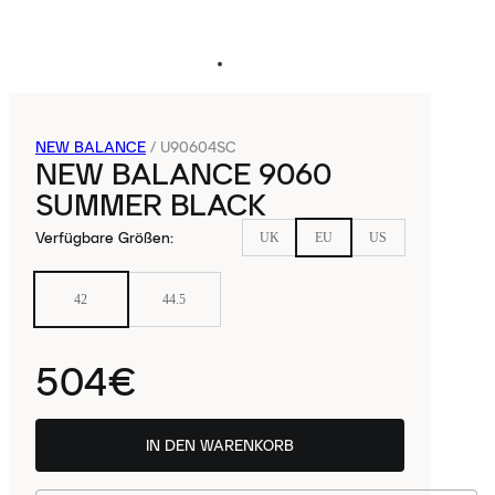
NEW BALANCE
/
U90604SC
NEW BALANCE 9060
SUMMER BLACK
Verfügbare Größen
:
UK
EU
US
42
44.5
504€
IN DEN WARENKORB