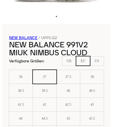
NEW BALANCE
/
U991LG2
NEW BALANCE 991V2
MIUK NIMBUS CLOUD
Verfügbare Größen
:
UK
EU
US
36
37
37.5
38
38.5
39.5
40
40.5
41.5
42
42.5
43
44
44.5
45
45.5