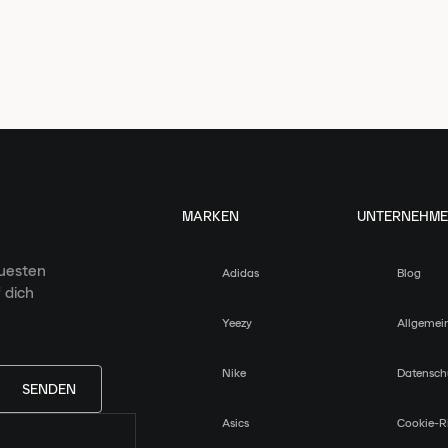
MARKEN
UNTERNEHM
euesten
Adidas
Blog
 dich
Yeezy
Allgemei
Nike
Datensch
SENDEN
Asics
Cookie-Ri