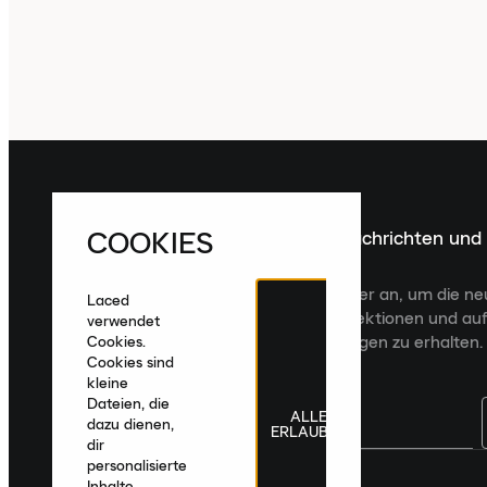
COOKIES
Melde dich für die neuesten Nachrichten und
Veröffentlichungen an
Melde dich für den Laced Newsletter an, um die n
Laced
Veröffentlichungen, kuratierte Kollektionen und auf
verwendet
zugeschnittene Produktempfehlungen zu erhalten.
Cookies.
Cookies sind
kleine
Dateien, die
ALLE
dazu dienen,
ERLAUBEN
dir
personalisierte
Deutschland
|
Deutsch
|
€ EUR
Inhalte