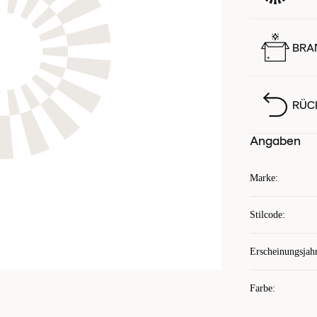
BRA
RÜC
Angaben
Marke
:
Stilcode
:
Erscheinungsjah
Farbe
: