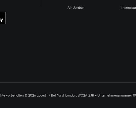
Air Jordan
Impress
chte vorbehalten © 2026 Laced | 7 Bell Yard, London, WC2A 2JR • Unternehmensnummer 