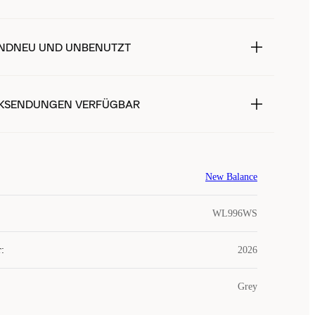
NDNEU UND UNBENUTZT
KSENDUNGEN VERFÜGBAR
New Balance
WL996WS
r
:
2026
Grey