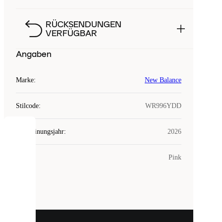
RÜCKSENDUNGEN
VERFÜGBAR
Angaben
Marke
:
New Balance
Stilcode
:
WR996YDD
Erscheinungsjahr
:
2026
COOKIES
Farbe
:
Pink
Laced
verwendet
Cookies.
Cookies
sind
kleine
Dateien,