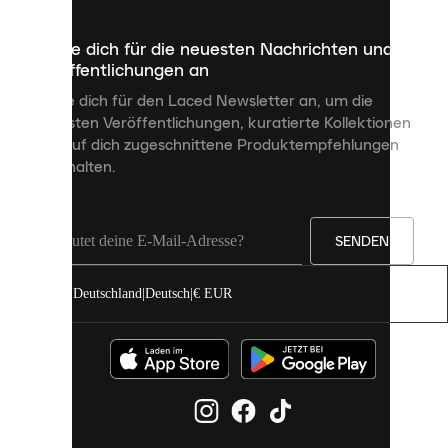
die
dazu
Melde dich für die neuesten Nachrichten und
dienen,
Veröffentlichungen an
dir
personalisierte
Melde dich für den Laced Newsletter an, um die
Inhalte
neuesten Veröffentlichungen, kuratierte Kollektionen
anzuzeigen
und auf dich zugeschnittene Produktempfehlungen
und
zu erhalten.
deine
Erfahrung
auf
unserer
Seite
SENDEN
zu
verbessern.
Deutschland
|
Deutsch
|
€ EUR
Du
kannst
alle
Cookies
zulassen
oder
sie
einzeln