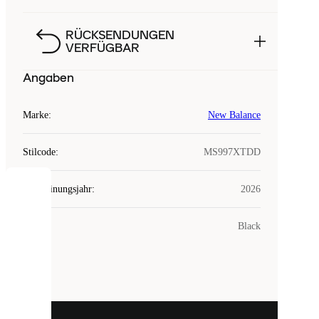
RÜCKSENDUNGEN
VERFÜGBAR
Angaben
Marke
:
New Balance
Stilcode
:
MS997XTDD
Erscheinungsjahr
:
2026
COOKIES
Farbe
:
Black
Laced
verwendet
Cookies.
Cookies
sind
kleine
Dateien,