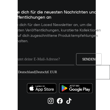
die
dazu
Melde dich für die neuesten Nachrichten und
dienen,
Veröffentlichungen an
dir
personalisierte
Melde dich für den Laced Newsletter an, um die
Inhalte
neuesten Veröffentlichungen, kuratierte Kollektionen
anzuzeigen
und auf dich zugeschnittene Produktempfehlungen
und
zu erhalten.
deine
Erfahrung
auf
unserer
Seite
SENDEN
zu
verbessern.
Deutschland
|
Deutsch
|
€ EUR
Du
kannst
alle
Cookies
zulassen
oder
sie
einzeln