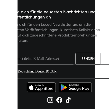
die
dazu
Melde dich für die neuesten Nachrichten und
dienen,
Veröffentlichungen an
dir
personalisierte
Melde dich für den Laced Newsletter an, um die
Inhalte
neuesten Veröffentlichungen, kuratierte Kollektionen
anzuzeigen
und auf dich zugeschnittene Produktempfehlungen
und
zu erhalten.
deine
Erfahrung
auf
unserer
Seite
SENDEN
zu
verbessern.
Deutschland
|
Deutsch
|
€ EUR
Du
kannst
alle
Cookies
zulassen
oder
sie
einzeln