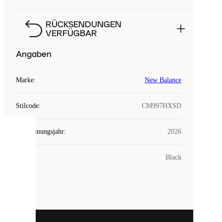
RÜCKSENDUNGEN
VERFÜGBAR
Angaben
Marke
:
New Balance
Stilcode
:
CM997HXSD
Erscheinungsjahr
:
2026
COOKIES
Farbe
:
Black
Laced
verwendet
Cookies.
Cookies
sind
kleine
Dateien,